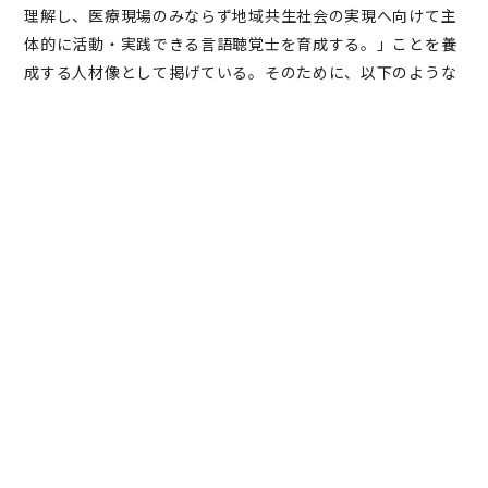
理解し、医療現場のみならず地域共生社会の実現へ向けて主
体的に活動・実践できる言語聴覚士を育成する。」ことを養
成する人材像として掲げている。そのために、以下のような
資質を有する入学者を求めている。
（知識・技能）
AP1：高等学校までに学ぶべき基礎的な知識を有する
人。
（主体性・多様性・協調性）
AP2：他者を尊重し、健康や福祉に関心を持ち、言語聴
覚士として社会に貢献することに意欲を持つ人。
AP3：協調性を持ち他者と良好な関係を築き、協働して
自己の役割を果たそうと心がけている人。
（思考力・判断力・表現力）
AP4：探求心があり、生涯にわたって学習を継続しよう
とする意欲を持つ人。