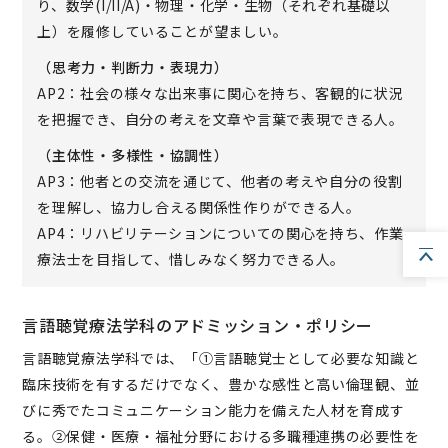
り、数学(I/II/A)・物理・化学・生物（それぞれ基礎以
上）を履修していることが望ましい。
（思考力・判断力・表現力）
AP2：社会の様々な出来事に関心を持ち、客観的に状況
を把握でき、自分の考えを文章や言葉で表現できる人。
（主体性・多様性・協調性）
AP3：他者との交流を通じて、他者の考えや自分の役割
を理解し、協力し合える関係性作りができる人。
AP4：リハビリテーションについての関心を持ち、作業
療法士を目指して、惜しみなく努力できる人。
言語聴覚療法学科のアドミッション・ポリシー
言語聴覚療法学科では、「①言語聴覚士として必要な知識と
臨床技術を有するだけでなく、豊かな感性と高い倫理観、並
びに秀でたコミュニケーション能力を備えた人材を育成す
る。②保健・医療・福祉分野における多職種連携の必要性を