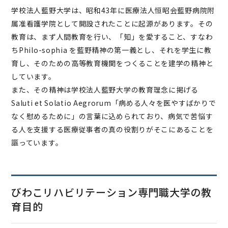
学校法人藍野大学は、昭和43年に医療法人恒昭会藍野病院附
属准看護学院として開設されたことに起源があります。その
教育は、まず人間教育を行い、「知」を愛すること、すなわ
ちPhilo-sophia を藍野精神の第一義とし、それを学生に教
育し、そのための高等教育機関をつくることを建学の精神と
しています。
また、その精神は学校法人藍野大学の教育理念に掲げる
Saluti et Solatio Aegrorum「病める人々を医やすばかりで
なく慰めるために」の言葉に込められており、病気で苦悩す
る人を支援する医療従事者の真の役割りがそこにあることを
謳っています。
びわこリハビリテーション専門職大学の教
育目的