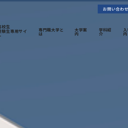
お問い合わ
高校生
専門職大学と
大学案
学科紹
入
受験生専用サイ
は
内
介
内
ト