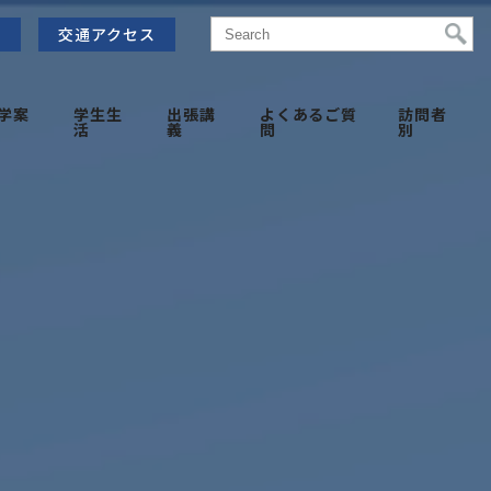
せ
交通アクセス
学案
学生生
出張講
よくあるご質
訪問者
活
義
問
別