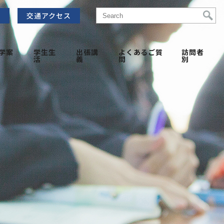
せ
交通アクセス
学案
学生生
出張講
よくあるご質
訪問者
活
義
問
別