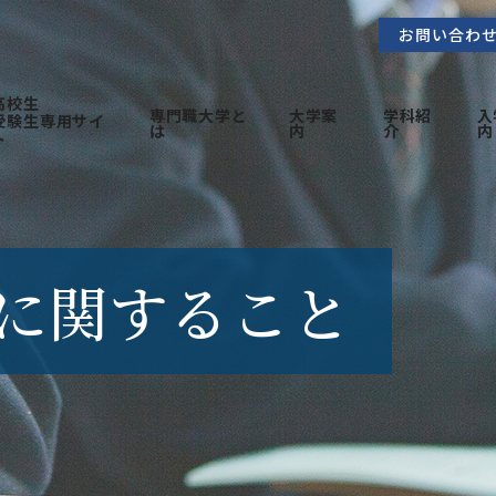
お問い合わ
高校生
専門職大学と
大学案
学科紹
入
受験生専用サイ
は
内
介
内
ト
に関すること